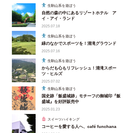
生駒山系を遊ぼう
自然の森の中にあるリゾートホテル ア
イ・アイ・ランド
2025.07.18
生駒山系を遊ぼう
緑のなかでスポーツを！清滝グラウンド
2025.07.16
生駒山系を遊ぼう
からだも心もリフレッシュ！清滝スポー
ツ・ヒルズ
2025.07.02
生駒山系を遊ぼう
国史跡「飯盛城跡」モチーフの御城印『飯
盛城』を好評販売中
2025.01.23
スイーツハイキング
コーヒーを愛する人へ、café funchana