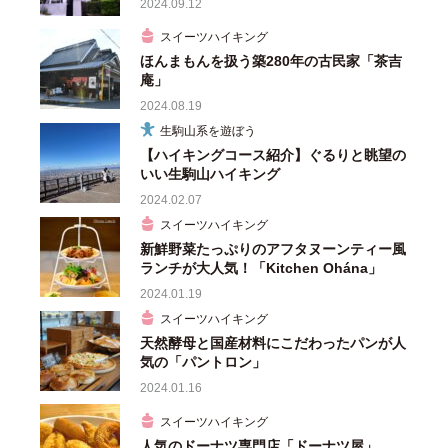
2024.09.12
スイーツハイキング
ほんまもんを扱う築280年の古民家「茶吉
庵」
2024.08.19
生駒山系を遊ぼう
【ハイキングコース紹介】ぐるりと眺望の
いい生駒山ハイキング
2024.02.07
スイーツハイキング
新鮮野菜たっぷりのアフタヌーンティー風
ランチが大人気！「Kitchen Ohána」
2024.01.19
スイーツハイキング
天然酵母と国産材料にこだわったパンが人
気の「パントロン」
2024.01.16
スイーツハイキング
人気のドーナツ専門店「ドーナツ屋」