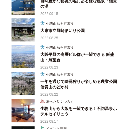
自然豊かな秘境の地にある様な温泉「信貴
の湯」
2022.09.15
生駒山系を遊ぼう
大東市立野崎まいり公園
2022.08.25
生駒山系を遊ぼう
大阪平野の高層ビル群が一望できる 飯盛
山・展望台
2022.08.23
生駒山系を遊ぼう
一年を通じて味覚狩りが楽しめる農業公園
信貴山のどか村
2022.08.22
湯ったりくつろぐ
生駒山から大阪を一望できる！石切温泉ホ
テルセイリュウ
2022.08.17
イベント情報