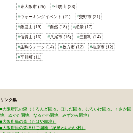
東大阪市 (25)
生駒山 (23)
ウォーキングイベント (21)
交野市 (21)
飯盛山 (19)
自然 (18)
絶景 (17)
信貴山 (16)
八尾市 (16)
三郷町 (14)
生駒ウォーク (14)
枚方市 (12)
柏原市 (12)
平群町 (11)
リンク集
■大阪府民の森（くろんど園地、ほしだ園地、むろいけ園地、くさか園
地、ぬかた園地、なるかわ園地、みずのみ園地）
■大阪府民の森（ちはや園地）
■大阪府民の森ほりご園地（紀泉わいわい村）