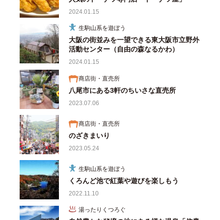
2024.01.15
生駒山系を遊ぼう
大阪の街並みを一望できる東大阪市立野外
活動センター（自由の森なるかわ）
2024.01.15
商店街・直売所
八尾市にある3軒のちいさな直売所
2023.07.06
商店街・直売所
のざきまいり
2023.05.24
生駒山系を遊ぼう
くろんど池で紅葉や遊びを楽しもう
2022.11.10
湯ったりくつろぐ