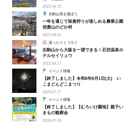
2022.08.23
生駒山系を遊ぼう
一年を通じて味覚狩りが楽しめる農業公園
信貴山のどか村
2022.08.22
湯ったりくつろぐ
生駒山から大阪を一望できる！石切温泉ホ
テルセイリュウ
2022.08.17
イベント情報
【終了しました】令和8年8月1日(土) い
こまどんどこまつり
2026.07.27
イベント情報
【終了しました】【むろいけ園地】親子い
きもの観察会
2026.07.10