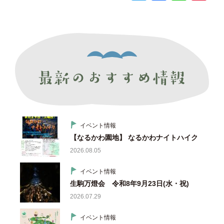
wi
a
n
nt
tt
c
e
er
er
e
e
b
st
o
o
k
イベント情報
【なるかわ園地】 なるかわナイトハイク
2026.08.05
イベント情報
生駒万燈会 令和8年9月23日(水・祝)
2026.07.29
イベント情報