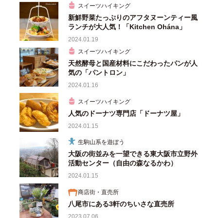
スイーツハイキング
新鮮野菜たっぷりのアフタヌーンティー風
ランチが大人気！「Kitchen Ohána」
2024.01.19
スイーツハイキング
天然酵母と国産材料にこだわったパンが人
気の「パントロン」
2024.01.16
スイーツハイキング
人気のドーナツ専門店「ドーナツ屋」
2024.01.15
生駒山系を遊ぼう
大阪の街並みを一望できる東大阪市立野外
活動センター（自由の森なるかわ）
2024.01.15
商店街・直売所
八尾市にある3軒のちいさな直売所
2023.07.06