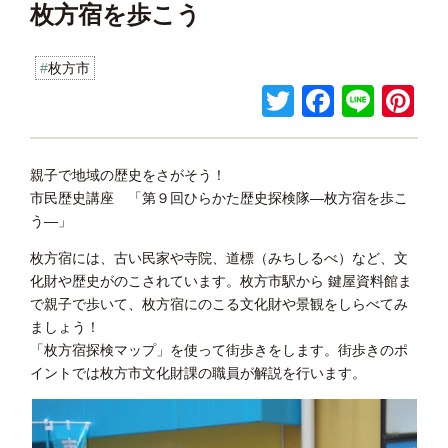
枚方宿を歩こう
枚方市
T
F
Li
Pi
wi
a
n
nt
tt
c
e
er
親子で地域の歴史をさがそう！
er
e
e
市民歴史講座 「第９回ひらかた歴史探検隊―枚方宿を歩こ
b
st
う―」
o
枚方宿には、古い民家や寺院、道標（みちしるべ）など、文
化財や歴史がのこされています。枚方市駅から 鍵屋資料館ま
o
で親子で歩いて、枚方宿にのこる文化財や景観をしらべてみ
k
ましょう！
「枚方宿探検マップ」を使って街歩きをします。街歩きのポ
イントでは枚方市文化財課の職員が解説を行います。