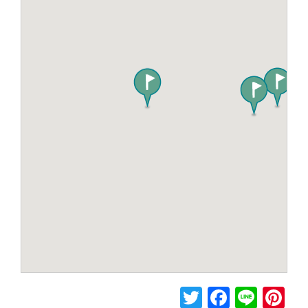
T
F
Li
Pi