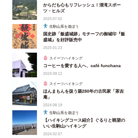
からだも心もリフレッシュ！清滝スポー
ツ・ヒルズ
2025.07.02
生駒山系を遊ぼう
国史跡「飯盛城跡」モチーフの御城印『飯
盛城』を好評販売中
2025.01.23
スイーツハイキング
コーヒーを愛する人へ、café funchana
2024.09.12
スイーツハイキング
ほんまもんを扱う築280年の古民家「茶吉
庵」
2024.08.19
生駒山系を遊ぼう
【ハイキングコース紹介】ぐるりと眺望の
いい生駒山ハイキング
2024.02.07