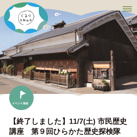
t
o
g
g
l
e
n
a
v
i
g
a
t
i
o
n
【終了しました】11/7(土) 市民歴史
講座 第９回ひらかた歴史探検隊