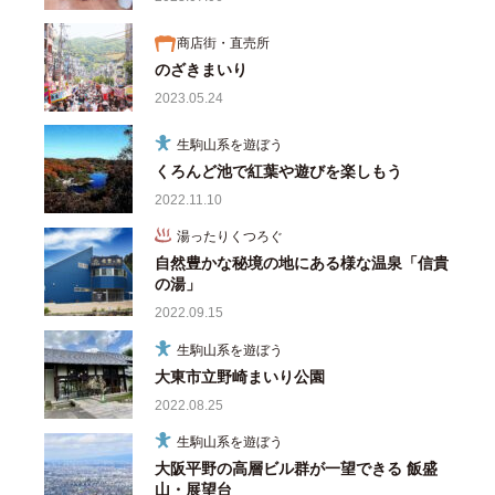
商店街・直売所
のざきまいり
2023.05.24
生駒山系を遊ぼう
くろんど池で紅葉や遊びを楽しもう
2022.11.10
湯ったりくつろぐ
自然豊かな秘境の地にある様な温泉「信貴
の湯」
2022.09.15
生駒山系を遊ぼう
大東市立野崎まいり公園
2022.08.25
生駒山系を遊ぼう
大阪平野の高層ビル群が一望できる 飯盛
山・展望台