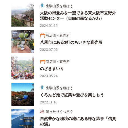
生駒山系を遊ぼう
大阪の街並みを一望できる東大阪市立野外
活動センター（自由の森なるかわ）
2024.01.15
商店街・直売所
八尾市にある3軒のちいさな直売所
2023.07.06
商店街・直売所
のざきまいり
2023.05.24
生駒山系を遊ぼう
くろんど池で紅葉や遊びを楽しもう
2022.11.10
湯ったりくつろぐ
自然豊かな秘境の地にある様な温泉「信貴
の湯」