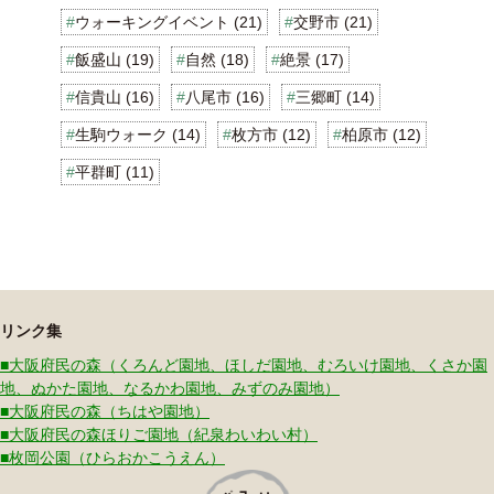
ウォーキングイベント (21)
交野市 (21)
飯盛山 (19)
自然 (18)
絶景 (17)
信貴山 (16)
八尾市 (16)
三郷町 (14)
生駒ウォーク (14)
枚方市 (12)
柏原市 (12)
平群町 (11)
リンク集
■大阪府民の森（くろんど園地、ほしだ園地、むろいけ園地、くさか園
地、ぬかた園地、なるかわ園地、みずのみ園地）
■大阪府民の森（ちはや園地）
■大阪府民の森ほりご園地（紀泉わいわい村）
■枚岡公園（ひらおかこうえん）