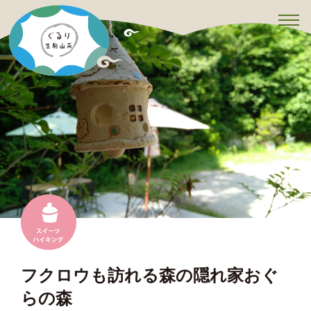
t
o
g
g
l
e
n
a
v
i
g
a
t
i
o
n
フクロウも訪れる森の隠れ家おぐ
らの森