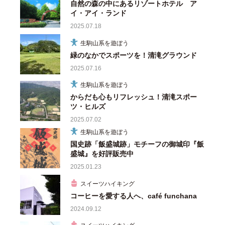
自然の森の中にあるリゾートホテル ア
イ・アイ・ランド
2025.07.18
生駒山系を遊ぼう
緑のなかでスポーツを！清滝グラウンド
2025.07.16
生駒山系を遊ぼう
からだも心もリフレッシュ！清滝スポー
ツ・ヒルズ
2025.07.02
生駒山系を遊ぼう
国史跡「飯盛城跡」モチーフの御城印『飯
盛城』を好評販売中
2025.01.23
スイーツハイキング
コーヒーを愛する人へ、café funchana
2024.09.12