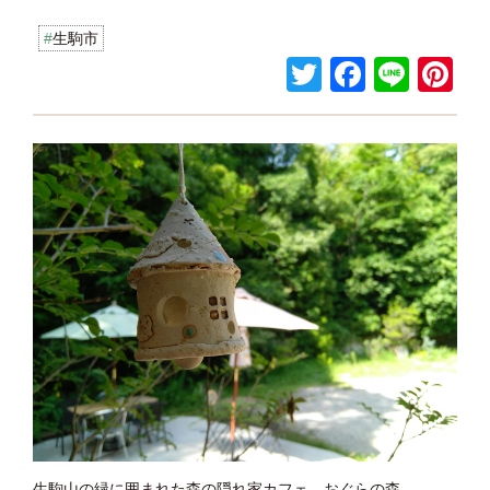
生駒市
T
F
Li
Pi
wi
a
n
nt
tt
c
e
er
er
e
e
b
st
o
o
k
生駒山の緑に囲まれた森の隠れ家カフェ、おぐらの森。