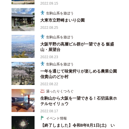
2022.09.15
生駒山系を遊ぼう
大東市立野崎まいり公園
2022.08.25
生駒山系を遊ぼう
大阪平野の高層ビル群が一望できる 飯盛
山・展望台
2022.08.23
生駒山系を遊ぼう
一年を通じて味覚狩りが楽しめる農業公園
信貴山のどか村
2022.08.22
湯ったりくつろぐ
生駒山から大阪を一望できる！石切温泉ホ
テルセイリュウ
2022.08.17
イベント情報
【終了しました】令和8年8月1日(土) い