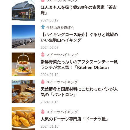
スイーツハイキング
ほんまもんを扱う築280年の古民家「茶吉
庵」
2024.08.19
生駒山系を遊ぼう
【ハイキングコース紹介】ぐるりと眺望の
いい生駒山ハイキング
2024.02.07
スイーツハイキング
新鮮野菜たっぷりのアフタヌーンティー風
ランチが大人気！「Kitchen Ohána」
2024.01.19
スイーツハイキング
天然酵母と国産材料にこだわったパンが人
気の「パントロン」
2024.01.16
スイーツハイキング
人気のドーナツ専門店「ドーナツ屋」
2024.01.15