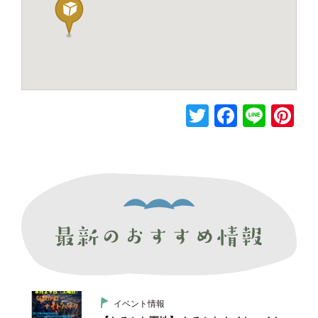
T
F
Li
Pi
wi
a
n
nt
tt
c
e
er
er
e
e
b
st
o
o
k
イベント情報