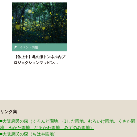
イベント情報
【休止中】亀の瀬トンネル内プ
ロジェクションマッピン…
リンク集
■大阪府民の森（くろんど園地、ほしだ園地、むろいけ園地、くさか園
地、ぬかた園地、なるかわ園地、みずのみ園地）
■大阪府民の森（ちはや園地）