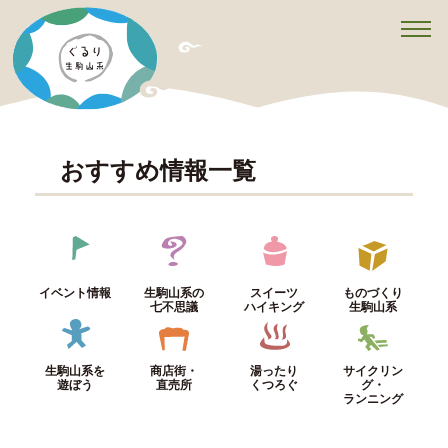
t
o
g
g
l
e
n
a
v
おすすめ情報一覧
i
g
a
t
i
o
n
イベント情報
生駒山系の
スイーツ
ものづくり
七不思議
ハイキング
生駒山系
生駒山系を
商店街・
湯ったり
サイクリン
遊ぼう
直売所
くつろぐ
グ・
ランニング