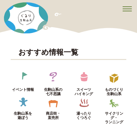
t
o
g
g
l
e
n
a
v
おすすめ情報一覧
i
g
a
t
i
o
n
イベント情報
生駒山系の
スイーツ
ものづくり
七不思議
ハイキング
生駒山系
生駒山系を
商店街・
湯ったり
サイクリン
遊ぼう
直売所
くつろぐ
グ・
ランニング