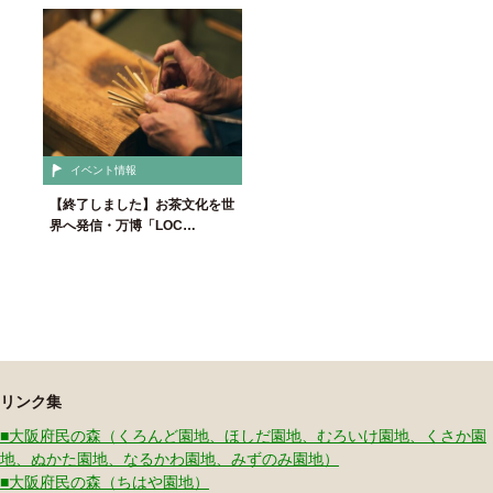
イベント情報
【終了しました】お茶文化を世
界へ発信・万博「LOC…
リンク集
■大阪府民の森（くろんど園地、ほしだ園地、むろいけ園地、くさか園
地、ぬかた園地、なるかわ園地、みずのみ園地）
■大阪府民の森（ちはや園地）